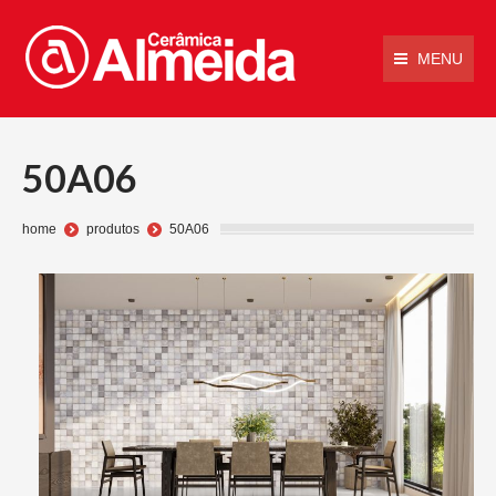
MENU
50A06
Você está aqui:
home
produtos
50A06