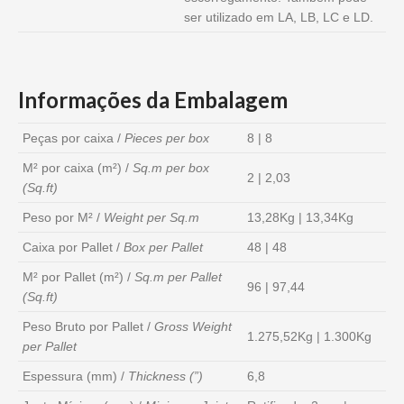
ser utilizado em LA, LB, LC e LD.
Informações da Embalagem
Peças por caixa /
Pieces per box
8 | 8
M² por caixa (m²) /
Sq.m per box
2 | 2,03
(Sq.ft)
Peso por M² /
Weight per Sq.m
13,28Kg | 13,34Kg
Caixa por Pallet /
Box per Pallet
48 | 48
M² por Pallet (m²) /
Sq.m per Pallet
96 | 97,44
(Sq.ft)
Peso Bruto por Pallet /
Gross Weight
1.275,52Kg | 1.300Kg
per Pallet
Espessura (mm) /
Thickness (”)
6,8