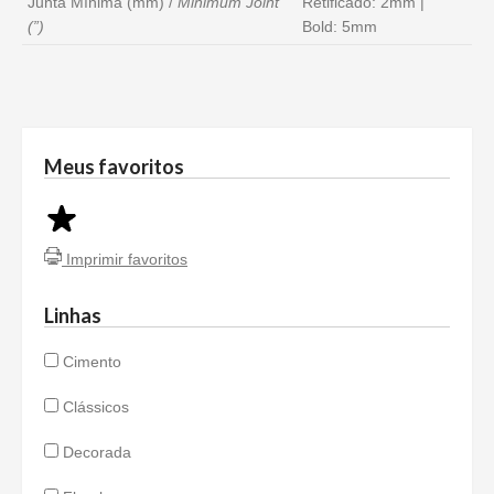
Junta Mínima (mm) /
Minimum Joint
Retificado: 2mm |
(”)
Bold: 5mm
Meus favoritos
Imprimir favoritos
Linhas
Cimento
Clássicos
Decorada