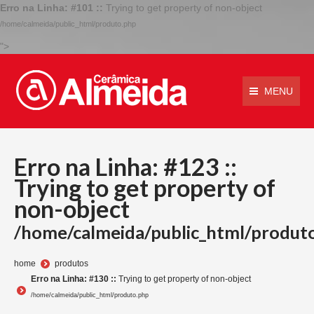
Erro na Linha: #101 ::
Trying to get property of non-object
/home/calmeida/public_html/produto.php
">
MENU
Erro na Linha: #123 ::
Trying to get property of
non-object
/home/calmeida/public_html/produt
Você está aqui:
home
produtos
Erro na Linha: #130 ::
Trying to get property of non-object
/home/calmeida/public_html/produto.php