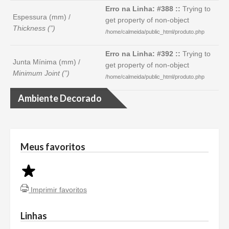
Erro na Linha: #388 ::
Trying to
Espessura (mm) /
get property of non-object
Thickness (”)
/home/calmeida/public_html/produto.php
Erro na Linha: #392 ::
Trying to
Junta Mínima (mm) /
get property of non-object
Minimum Joint (”)
/home/calmeida/public_html/produto.php
Ambiente Decorado
Meus favoritos
Imprimir favoritos
Linhas