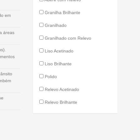
Granilha Brilhante
ado em
Granilhado
a áreas
Granilhado com Relevo
s).
Liso Acetinado
amentos
Liso Brilhante
ânsito
Polido
Também
Relevo Acetinado
se
Relevo Brilhante