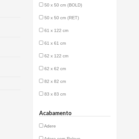
50 x 50 cm (BOLD)
50 x 50 cm (RET)
61 x 122 cm
61 x 61 cm
62 x 122 cm
62 x 62 cm
82 x 82 cm
83 x 83 cm
Acabamento
Adere
Adere com Relevo