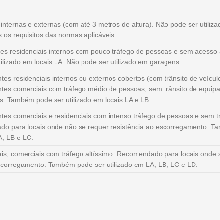
nternas e externas (com até 3 metros de altura). Não pode ser utiliz
s os requisitos das normas aplicáveis.
es residenciais internos com pouco tráfego de pessoas e sem acesso 
lizado em locais LA. Não pode ser utilizado em garagens.
es residenciais internos ou externos cobertos (com trânsito de veículo
tes comerciais com tráfego médio de pessoas, sem trânsito de equip
s. Também pode ser utilizado em locais LA e LB.
tes comerciais e residenciais com intenso tráfego de pessoas e sem tr
o para locais onde não se requer resistência ao escorregamento. 
A, LB e LC.
ais, comerciais com tráfego altíssimo. Recomendado para locais onde 
escorregamento. Também pode ser utilizado em LA, LB, LC e LD.