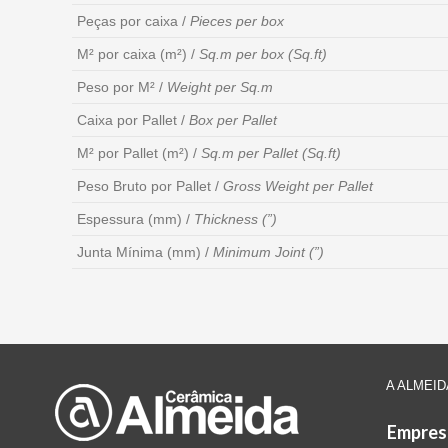
Peças por caixa /
Pieces per box
M² por caixa (m²) /
Sq.m per box (Sq.ft)
Peso por M² /
Weight per Sq.m
Caixa por Pallet /
Box per Pallet
M² por Pallet (m²) /
Sq.m per Pallet (Sq.ft)
Peso Bruto por Pallet /
Gross Weight per Pallet
Espessura (mm) /
Thickness (”)
Junta Mínima (mm) /
Minimum Joint (”)
A ALMEID
Empres