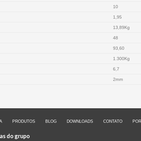
10
1,95
13,89Kg
48
93,60
1.300Kg
6,7
2mm
A
PRODUTOS
BLOG
DOWNLOADS
CONTATO
POR
as do grupo