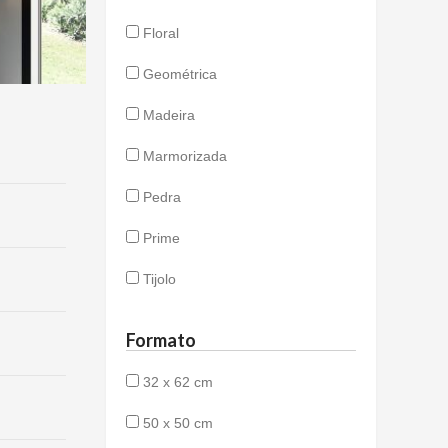
Floral
Geométrica
Madeira
Marmorizada
Pedra
Prime
Tijolo
Formato
32 x 62 cm
50 x 50 cm