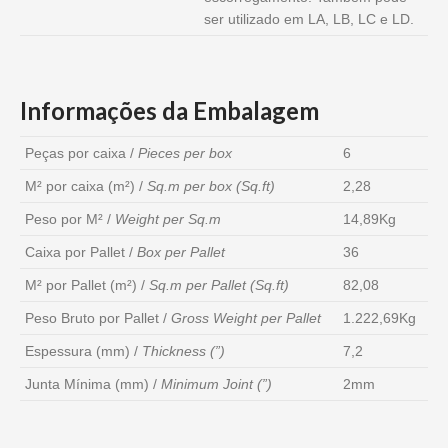
ser utilizado em LA, LB, LC e LD.
Informações da Embalagem
Peças por caixa /
Pieces per box
6
M² por caixa (m²) /
Sq.m per box (Sq.ft)
2,28
Peso por M² /
Weight per Sq.m
14,89Kg
Caixa por Pallet /
Box per Pallet
36
M² por Pallet (m²) /
Sq.m per Pallet (Sq.ft)
82,08
Peso Bruto por Pallet /
Gross Weight per Pallet
1.222,69Kg
Espessura (mm) /
Thickness (”)
7,2
Junta Mínima (mm) /
Minimum Joint (”)
2mm