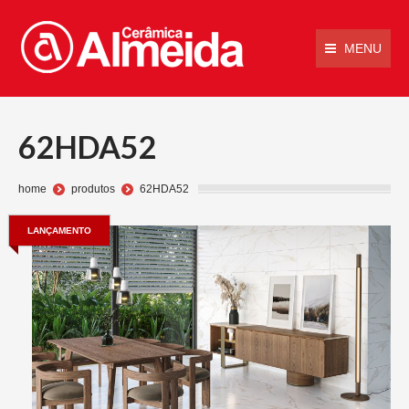
MENU
62HDA52
Você está aqui:
home
produtos
62HDA52
LANÇAMENTO