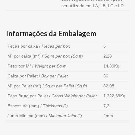
ser utilizado em LA, LB, LC e LD.
Informações da Embalagem
Peças por caixa /
Pieces per box
6
M² por caixa (m²) /
Sq.m per box (Sq.ft)
2,28
Peso por M² /
Weight per Sq.m
14,89Kg
Caixa por Pallet /
Box per Pallet
36
M² por Pallet (m²) /
Sq.m per Pallet (Sq.ft)
82,08
Peso Bruto por Pallet /
Gross Weight per Pallet
1.222,69Kg
Espessura (mm) /
Thickness (”)
7,2
Junta Mínima (mm) /
Minimum Joint (”)
2mm