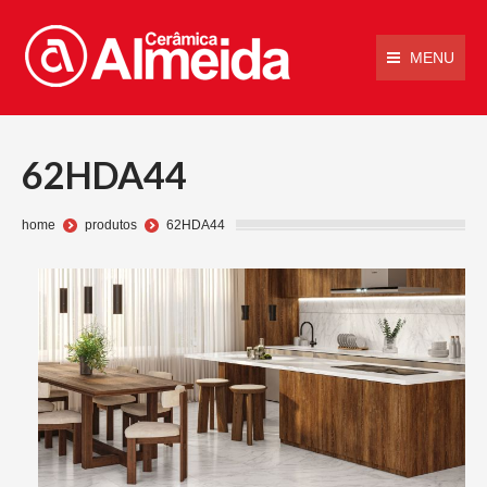
MENU
62HDA44
Você está aqui:
home
produtos
62HDA44