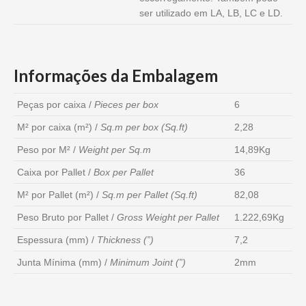
ser utilizado em LA, LB, LC e LD.
Informações da Embalagem
Peças por caixa /
Pieces per box
6
M² por caixa (m²) /
Sq.m per box (Sq.ft)
2,28
Peso por M² /
Weight per Sq.m
14,89Kg
Caixa por Pallet /
Box per Pallet
36
M² por Pallet (m²) /
Sq.m per Pallet (Sq.ft)
82,08
Peso Bruto por Pallet /
Gross Weight per Pallet
1.222,69Kg
Espessura (mm) /
Thickness (”)
7,2
Junta Mínima (mm) /
Minimum Joint (”)
2mm