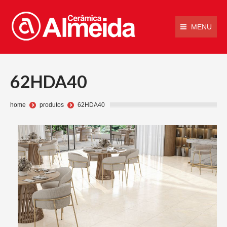
MENU
62HDA40
Você está aqui:
home
produtos
62HDA40