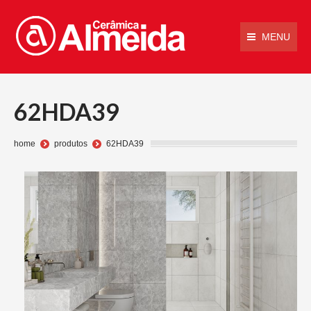
MENU
62HDA39
Você está aqui:
home
produtos
62HDA39