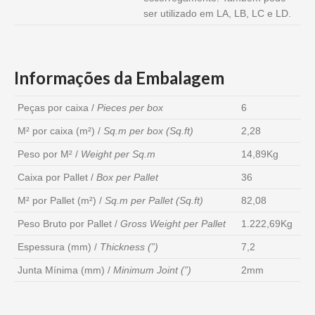
ser utilizado em LA, LB, LC e LD.
Informações da Embalagem
Peças por caixa /
Pieces per box
6
M² por caixa (m²) /
Sq.m per box (Sq.ft)
2,28
Peso por M² /
Weight per Sq.m
14,89Kg
Caixa por Pallet /
Box per Pallet
36
M² por Pallet (m²) /
Sq.m per Pallet (Sq.ft)
82,08
Peso Bruto por Pallet /
Gross Weight per Pallet
1.222,69Kg
Espessura (mm) /
Thickness (”)
7,2
Junta Mínima (mm) /
Minimum Joint (”)
2mm