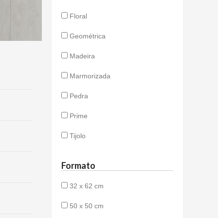
Floral
Geométrica
Madeira
Marmorizada
Pedra
Prime
Tijolo
Formato
32 x 62 cm
50 x 50 cm