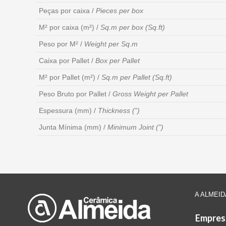
Peças por caixa /
Pieces per box
M² por caixa (m²) /
Sq.m per box (Sq.ft)
Peso por M² /
Weight per Sq.m
Caixa por Pallet /
Box per Pallet
M² por Pallet (m²) /
Sq.m per Pallet (Sq.ft)
Peso Bruto por Pallet /
Gross Weight per Pallet
Espessura (mm) /
Thickness (”)
Junta Mínima (mm) /
Minimum Joint (”)
A ALMEID
Empres