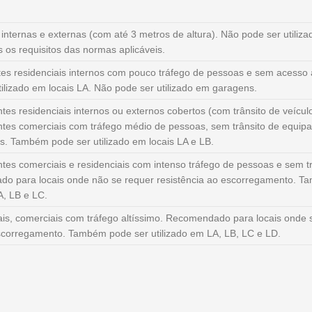
nternas e externas (com até 3 metros de altura). Não pode ser utiliz
s os requisitos das normas aplicáveis.
es residenciais internos com pouco tráfego de pessoas e sem acesso 
lizado em locais LA. Não pode ser utilizado em garagens.
es residenciais internos ou externos cobertos (com trânsito de veículo
tes comerciais com tráfego médio de pessoas, sem trânsito de equip
s. Também pode ser utilizado em locais LA e LB.
tes comerciais e residenciais com intenso tráfego de pessoas e sem tr
o para locais onde não se requer resistência ao escorregamento. 
A, LB e LC.
ais, comerciais com tráfego altíssimo. Recomendado para locais onde 
escorregamento. Também pode ser utilizado em LA, LB, LC e LD.