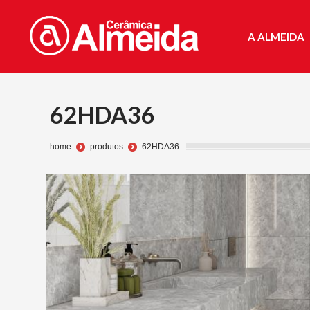
A ALMEIDA
A ALMEIDA
62HDA36
Você está aqui:
home
produtos
62HDA36