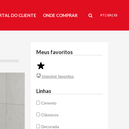
RTAL DO CLIENTE
ONDE COMPRAR
PT |
EN |
ES
RTAL DO CLIENTE
ONDE COMPRAR
|
|
PT
EN
Meus favoritos
Imprimir favoritos
Linhas
Cimento
Clássicos
Decorada