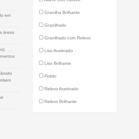
Granilha Brilhante
ado em
Granilhado
a áreas
Granilhado com Relevo
s).
Liso Acetinado
amentos
Liso Brilhante
ânsito
Polido
Também
Relevo Acetinado
se
Relevo Brilhante