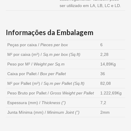
ser utilizado em LA, LB, LC e LD.
Informações da Embalagem
Peças por caixa /
Pieces per box
6
M² por caixa (m²) /
Sq.m per box (Sq.ft)
2,28
Peso por M² /
Weight per Sq.m
14,89Kg
Caixa por Pallet /
Box per Pallet
36
M² por Pallet (m²) /
Sq.m per Pallet (Sq.ft)
82,08
Peso Bruto por Pallet /
Gross Weight per Pallet
1.222,69Kg
Espessura (mm) /
Thickness (”)
7,2
Junta Mínima (mm) /
Minimum Joint (”)
2mm