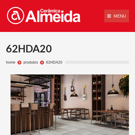
MENU
62HDA20
Você está aqui:
home
produtos
62HDA20