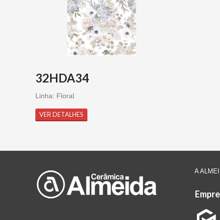
32HDA34
Linha: Floral
VER DETALHES
A ALME
Empre