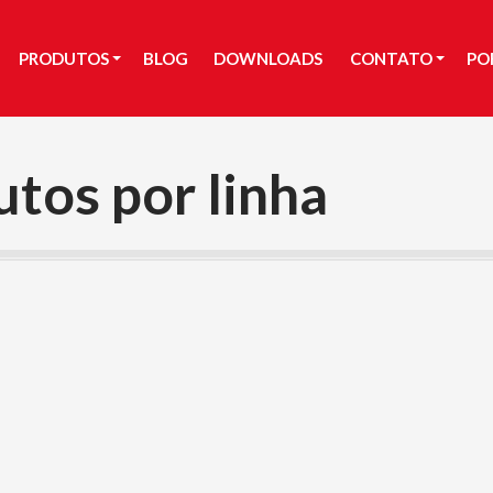
PRODUTOS
BLOG
DOWNLOADS
CONTATO
PO
PRODUTOS
BLOG
DOWNLOADS
CONTATO
PO
tos por linha