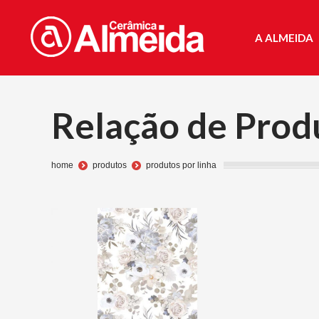
A ALMEIDA
A ALMEIDA
Relação de Produ
Você está aqui:
home
produtos
produtos por linha